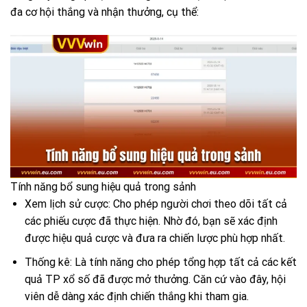
đa cơ hội thắng và nhận thưởng, cụ thể:
Tính năng bổ sung hiệu quả trong sảnh
Xem lịch sử cược: Cho phép người chơi theo dõi tất cả
các phiếu cược đã thực hiện. Nhờ đó, bạn sẽ xác định
được hiệu quả cược và đưa ra chiến lược phù hợp nhất.
Thống kê: Là tính năng cho phép tổng hợp tất cả các kết
quả TP xổ số đã được mở thưởng. Căn cứ vào đây, hội
viên dễ dàng xác định chiến thắng khi tham gia.