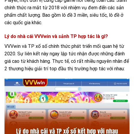
Player, một đơn vị cung cấp game nổi tiếng toàn cầu. Sảnh
chính thức ra mắt từ 2018 với nhiệm vụ đem đến các sản
phẩm chất lượng. Bao gồm lô đề 3 miền, siêu tốc, lô đề ở
các quốc gia khác.
Lý do nhà cái VVVwin và sảnh TP hợp tác là gì?
VVVwin và TP xổ số chính thức phát triển mối quan hệ từ
2020. Sự liên kết này ngay lập tức nhận được những đánh
giá cao từ khách hàng. Thực tế, có rất nhiều nguyên nhân để
2 thương hiệu giải trí top đầu thị trường hợp tác với nhau: