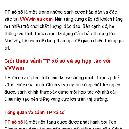
TP xổ số
là một trong những sảnh cược hấp dẫn và đặc
sắc tại
VVVwin eu com
. Nền tảng cung cấp tới khách hàng
rất nhiều trò chơi chất lượng, độc đáo. Bên cạnh đó, hệ
thống các hình thức cược đa dạng đảm bảo thưởng lớn.
Nhờ vậy, hội viên dễ dàng tham gia để giành chiến thắng giá
trị.
Giới thiệu sảnh TP xổ số và sự hợp tác với
VVVwin
TP đã có sự phát triển lâu dài và chứng minh được vị thế
vững chắc của mình. Chính vì sự uy tín cùng chất lượng có
được, sảnh chính thức xây dựng mối hợp tác với nhà cái.
Điều này tạo nên tiếng vang cực lớn trên thị trường.
Tổng quan về sảnh TP xổ số
TP xổ số
là một nền tảng cược được phát hành bởi Top