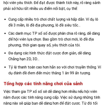
hội viên yêu thích. Để đạt được thành tích này, rõ ràng sảnh
phải sở hữu rất nhiều ưu điểm nổi bật, cụ thể:
Cung cấp nhiều trò chơi chất lượng và hấp dẫn. Ví dụ lô
đề 3 miền, lô đề địa phương, lô đề siêu tốc…
Các danh mục TP xổ số được phân chia rõ ràng, dễ dàng
để hội viên lựa chọn. Bao gồm trò chơi mới, lô đề địa
phương, thời gian quay số, yêu thích của tôi.
Đa dạng các hình thức đặt cược đơn giản, dễ dàng.
Chẳng hạn 2D, 3D…
Tỷ lệ thanh toán cao hơn hẳn so với chơi truyền thống. Ví
dụ đánh đề đem đến mức thắng 1 ăn 99 ấn tượng.
Tổng hợp các tính năng chơi của sảnh
Việc tham gia TP xổ số sẽ dễ dàng hơn nhiều nếu hội viên
nắm được các tính năng cung cấp. Việc sử dụng những tính
năng này sẽ giúp bạn dễ dàng hơn để đặt cược. Từ đó tối